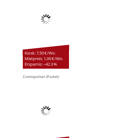
Kiosk: 7,50 € /Wo.
Mietpreis: 1,00 € /Wo.
Ersparnis: –42.3 %
Cosmopolitan (Pocket)