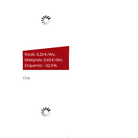
Kiosk: 4,20 € /Wo.
Mietpreis: 0,65 € /Wo.
Ersparnis: –32.9 %
Chip