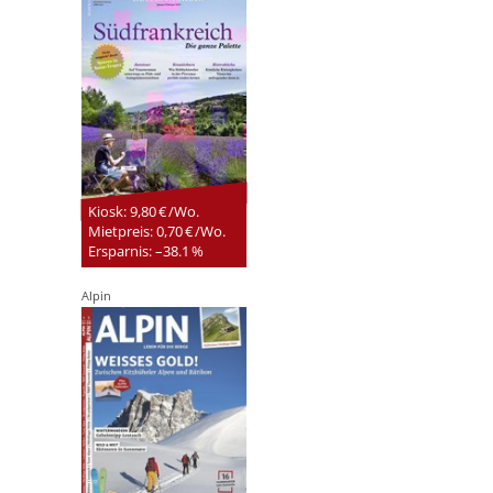
Kiosk: 9,80 € /Wo.
Mietpreis: 0,70 € /Wo.
Ersparnis: –38.1 %
Alpin