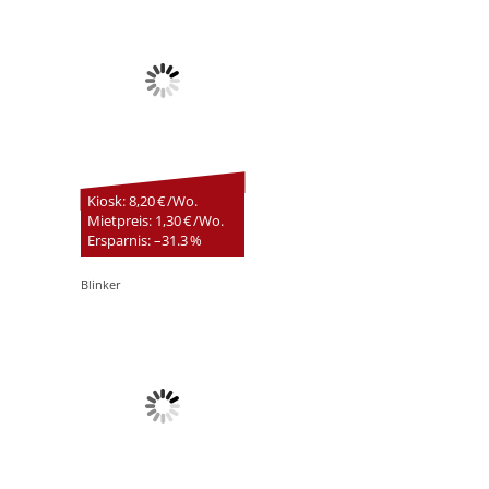
Kiosk: 8,20 € /Wo.
Mietpreis: 1,30 € /Wo.
Ersparnis: –31.3 %
Blinker