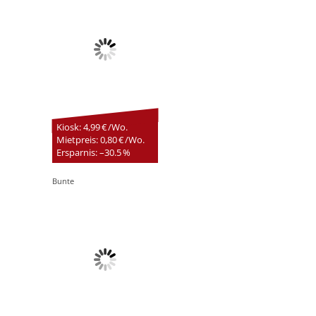
Kiosk: 4,99 € /Wo.
Mietpreis: 0,80 € /Wo.
Ersparnis: –30.5 %
Bunte