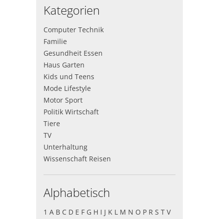
Kategorien
Computer Technik
Familie
Gesundheit Essen
Haus Garten
Kids und Teens
Mode Lifestyle
Motor Sport
Politik Wirtschaft
Tiere
TV
Unterhaltung
Wissenschaft Reisen
Alphabetisch
1
A
B
C
D
E
F
G
H
I
J
K
L
M
N
O
P
R
S
T
V