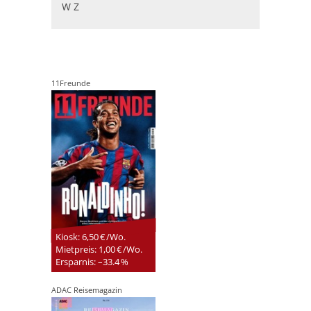
W
Z
11Freunde
Kiosk: 6,50 € /Wo.
Mietpreis: 1,00 € /Wo.
Ersparnis: –33.4 %
ADAC Reisemagazin