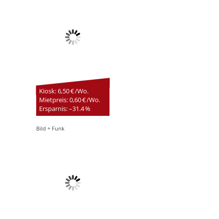
Kiosk: 6,50 € /Wo.
Mietpreis: 0,60 € /Wo.
Ersparnis: –31.4 %
Bild + Funk