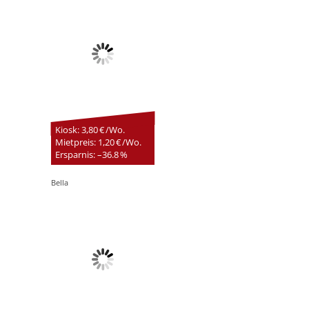
Kiosk: 3,80 € /Wo.
Mietpreis: 1,20 € /Wo.
Ersparnis: –36.8 %
Bella